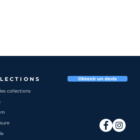
LECTIONS
Obtenir un devis
les collections
s
um
sure
le