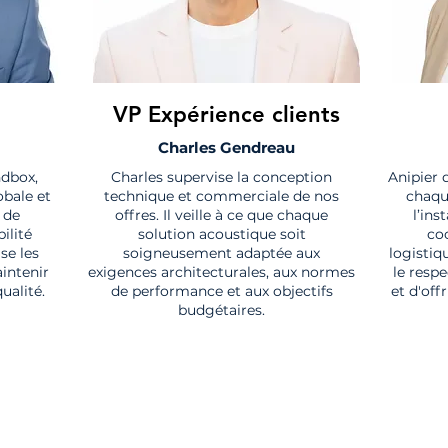
VP Expérience clients
Charles Gendreau
ndbox,
Charles supervise la conception
Anipier 
obale et
technique et commerciale de nos
chaque
 de
offres. Il veille à ce que chaque
l’ins
bilité
solution acoustique soit
co
se les
soigneusement adaptée aux
logistiq
intenir
exigences architecturales, aux normes
le resp
ualité.
de performance et aux objectifs
et d'off
budgétaires.