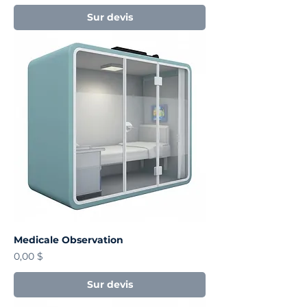
Sur devis
Medicale Observation
Prix
0,00 $
Sur devis