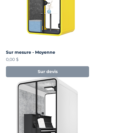
Sur mesure - Moyenne
Prix
0,00 $
Sur devis