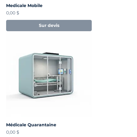
Medicale Mobile
Prix
0,00 $
Sur devis
Médicale Quarantaine
Prix
0,00 $