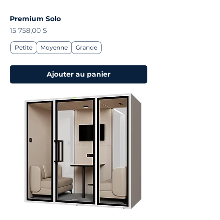
Premium Solo
Prix
15 758,00 $
Petite
Moyenne
Grande
Ajouter au panier