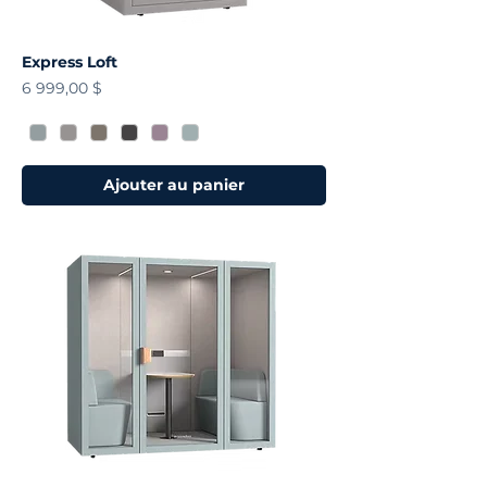
Express Loft
Prix
6 999,00 $
Ajouter au panier