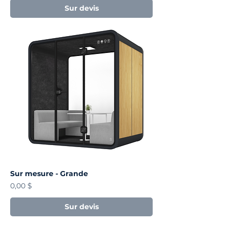
Sur devis
Sur mesure - Grande
Prix
0,00 $
Sur devis