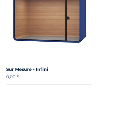
Sur Mesure - Infini
Prix
0,00 $
Sur devis
COMPAGNIE
À propos
Blog