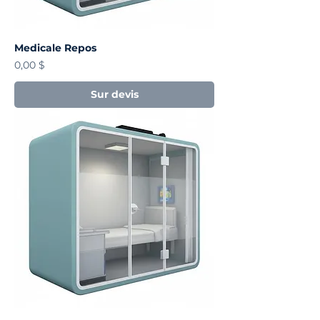
Medicale Repos
Prix
0,00 $
Sur devis