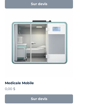
Sur devis
Medicale Mobile
Prix
0,00 $
Sur devis