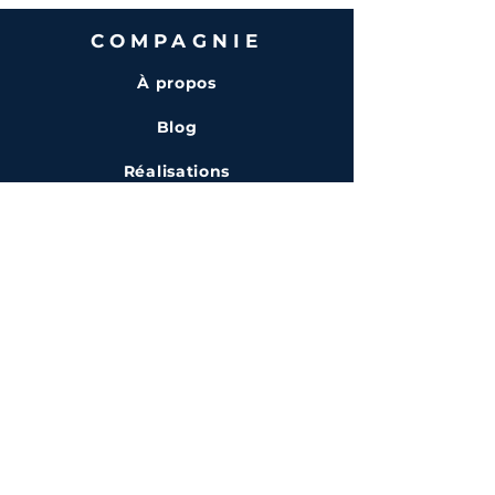
COMPAGNIE
À propos
Blog
Réalisations
AIDE
FAQ
Politique de retour
Politique de confidentialité
AIDE
Toutes les collections