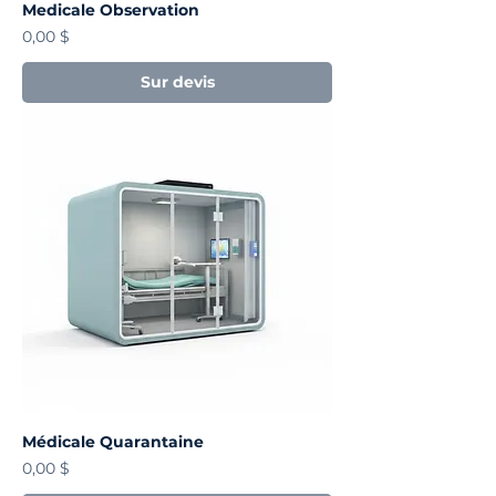
Medicale Observation
Prix
0,00 $
Sur devis
Médicale Quarantaine
Prix
0,00 $