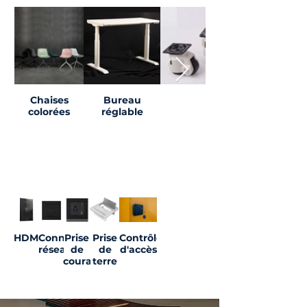
Chaises
Bureau
Roues
colorées
réglable
Connexions
HDMI
Connexion
Prise
Prise
Contrôle
réseau
de
de
d'accès
courant
terre