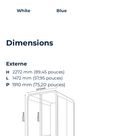
White
Blue
Black
Dimensions
Externe
2272 mm (89,45 pouces)
H
1472 mm (57,95 pouces)
L
P
1910 mm (75,20 pouces)